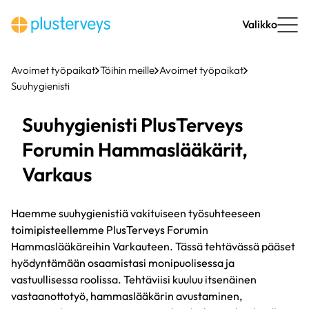
Siirry
sisältöön
Valikko
Avoimet työpaikat
Töihin meille
Avoimet työpaikat
Suuhygienisti
Suuhygienisti PlusTerveys
Forumin Hammaslääkärit,
Varkaus
Haemme suuhygienistiä vakituiseen työsuhteeseen
toimipisteellemme PlusTerveys Forumin
Hammaslääkäreihin Varkauteen. Tässä tehtävässä pääset
hyödyntämään osaamistasi monipuolisessa ja
vastuullisessa roolissa. Tehtäviisi kuuluu itsenäinen
vastaanottotyö, hammaslääkärin avustaminen,