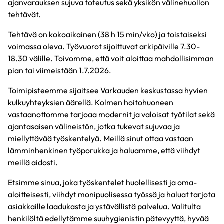
ajanvarauksen sujuva toteutus sekä yksikön välinehuollon
tehtävät.
Tehtävä on kokoaikainen (38 h 15 min/vko) ja toistaiseksi
voimassa oleva. Työvuorot sijoittuvat arkipäiville 7.30-
18.30 välille. Toivomme, että voit aloittaa mahdollisimman
pian tai viimeistään 1.7.2026.
Toimipisteemme sijaitsee Varkauden keskustassa hyvien
kulkuyhteyksien äärellä. Kolmen hoitohuoneen
vastaanottomme tarjoaa modernit ja valoisat työtilat sekä
ajantasaisen välineistön, jotka tukevat sujuvaa ja
miellyttävää työskentelyä. Meillä sinut ottaa vastaan
lämminhenkinen työporukka ja haluamme, että viihdyt
meillä aidosti.
Etsimme sinua, joka työskentelet huolellisesti ja oma-
aloitteisesti, viihdyt monipuolisessa työssä ja haluat tarjota
asiakkaille laadukasta ja ystävällistä palvelua. Valitulta
henkilöltä edellytämme suuhygienistin pätevyyttä, hyvää