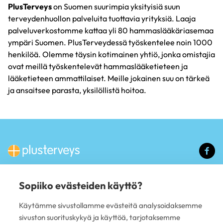
PlusTerveys
on Suomen suurimpia yksityisiä suun
terveydenhuollon palveluita tuottavia yrityksiä. Laaja
palveluverkostomme kattaa yli 80 hammaslääkäriasemaa
ympäri Suomen. PlusTerveydessä työskentelee noin 1000
henkilöä. Olemme täysin kotimainen yhtiö, jonka omistajia
ovat meillä työskentelevät hammaslääketieteen ja
lääketieteen ammattilaiset. Meille jokainen suu on tärkeä
ja ansaitsee parasta, yksilöllistä hoitoa.
(u
li
Sopiiko evästeiden käyttö?
PALVELUT
Käytämme sivustollamme evästeitä analysoidaksemme
Hammashoito
sivuston suorituskykyä ja käyttöä, tarjotaksemme
Mielenterveys