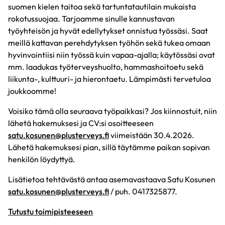
suomen kielen taitoa sekä tartuntatautilain mukaista
rokotussuojaa. Tarjoamme sinulle kannustavan
työyhteisön ja hyvät edellytykset onnistua työssäsi. Saat
meillä kattavan perehdytyksen työhön sekä tukea omaan
hyvinvointiisi niin työssä kuin vapaa-ajalla; käytössäsi ovat
mm. laadukas työterveyshuolto, hammashoitoetu sekä
liikunta-, kulttuuri- ja hierontaetu. Lämpimästi tervetuloa
joukkoomme!
Voisiko tämä olla seuraava työpaikkasi? Jos kiinnostuit, niin
lähetä hakemuksesi ja CV:si osoitteeseen
satu.kosunen@plusterveys.fi
viimeistään 30.4.2026.
Lähetä hakemuksesi pian, sillä täytämme paikan sopivan
henkilön löydyttyä.
Lisätietoa tehtävästä antaa asemavastaava Satu Kosunen
satu.kosunen@plusterveys.fi
/ puh. 0417325877.
Tutustu toimipisteeseen