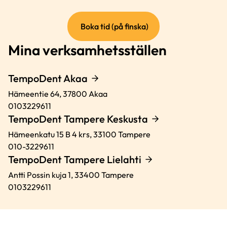
(extern
Boka tid (på finska)
länk)
Mina verksamhetsställen
TempoDent Akaa
Hämeentie 64,
37800
Akaa
0103229611
TempoDent Tampere Keskusta
Hämeenkatu 15 B 4 krs,
33100
Tampere
010-3229611
TempoDent Tampere Lielahti
Antti Possin kuja 1,
33400
Tampere
0103229611