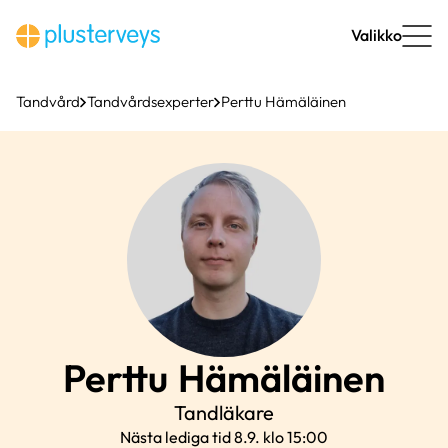
Hoppa
till
Valikko
innehåll
Tandvård
Tandvårdsexperter
Perttu Hämäläinen
Perttu
Hämäläinen
Tandläkare
Nästa lediga tid 8.9. klo 15:00