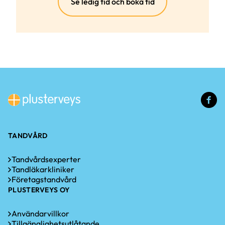
(extern
Se ledig tid och boka tid
länk)
(e
lä
TANDVÅRD
Tandvårdsexperter
Tandläkarkliniker
Företagstandvård
PLUSTERVEYS OY
Användarvillkor
Tillgänglighetsutlåtande