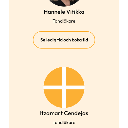
Hannele Vitikka
Tandläkare
(extern
Se ledig tid och boka tid
länk)
Itzamart Cendejas
Tandläkare