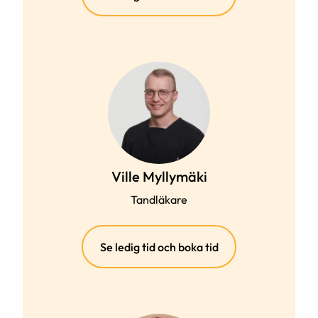
länk)
Ville Myllymäki
Tandläkare
(extern
Se ledig tid och boka tid
länk)