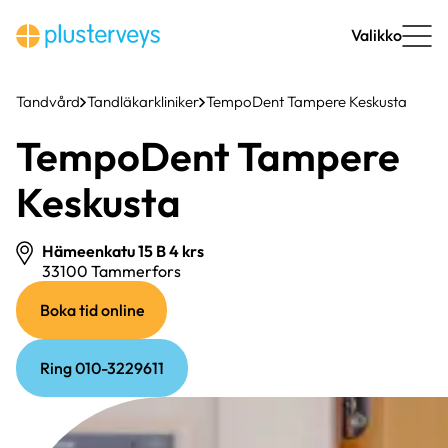
Hoppa
till
Valikko
innehåll
Tandvård
Tandläkarkliniker
TempoDent Tampere Keskusta
TempoDent Tampere
Keskusta
Hämeenkatu 15 B 4 krs
33100 Tammerfors
(extern
(extern
Boka tid online
länk)
länk)
Ring 010-3229611