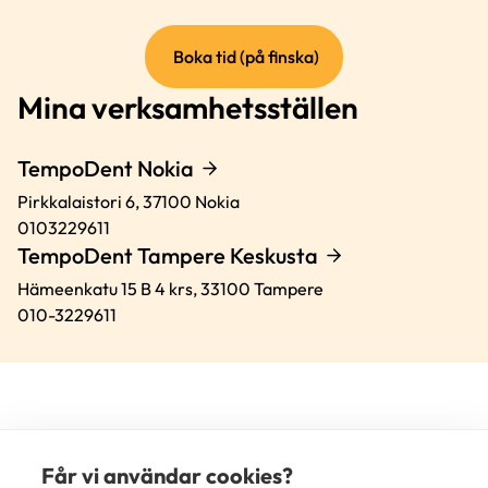
(extern
Boka tid (på finska)
länk)
Mina verksamhetsställen
TempoDent Nokia
Pirkkalaistori 6,
37100
Nokia
0103229611
TempoDent Tampere Keskusta
Hämeenkatu 15 B 4 krs,
33100
Tampere
010-3229611
Får vi användar cookies?