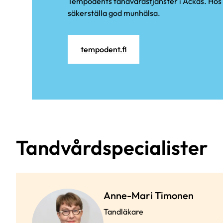
Tempodents tandvårdstjänster i Ackas. Hos os
säkerställa god munhälsa.
tempodent.fi
Tandvårdspecialister
Anne-Mari Timonen
Tandläkare