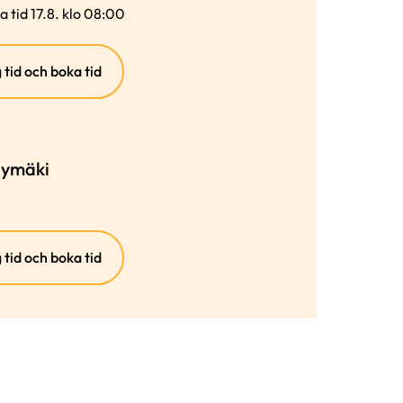
a tid 17.8. klo 08:00
(extern
 tid och boka tid
länk)
llymäki
(extern
 tid och boka tid
länk)