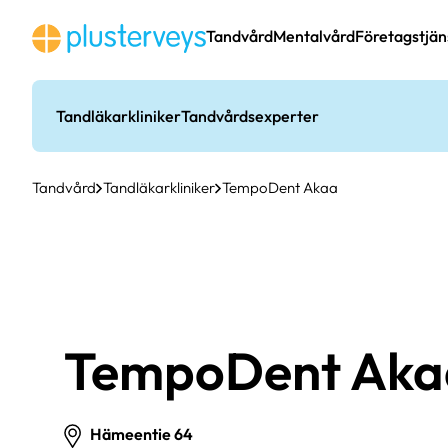
Hoppa
till
Tandvård
Mentalvård
Företagstjän
innehåll
Tandläkarkliniker
Tandvårdsexperter
Tandvård
Tandläkarkliniker
TempoDent Akaa
TempoDent Aka
Hämeentie 64