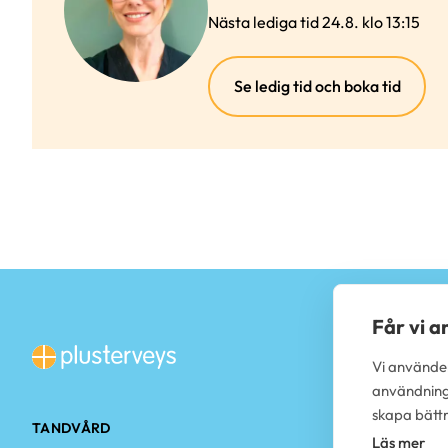
Nästa lediga tid 24.8. klo 13:15
(exter
Se ledig tid och boka tid
länk)
Får vi 
Vi använder
användning,
skapa bättr
TANDVÅRD
PLUSTERVEY
Läs mer