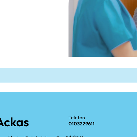
 Ackas
Telefon
0103229611