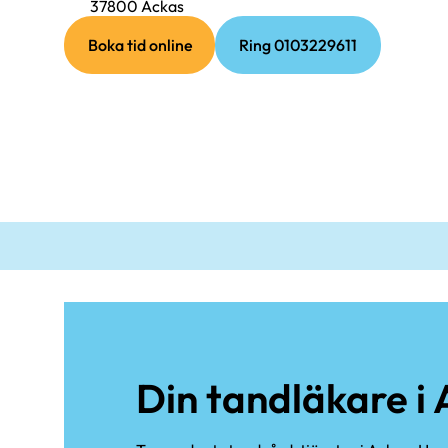
37800 Ackas
(extern
(extern
Boka tid online
länk)
Ring 0103229611
länk)
Din tandläkare i