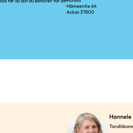
Adress
s får du allt du behöver för att
Hämeentie 64
Ackas 37800
Hannele 
Tandläkare