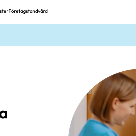
ster
Företagstandvård
a