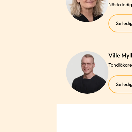
Nästa ledig
n
Se ledig
Ville My
Tandläkare
n
Se ledig