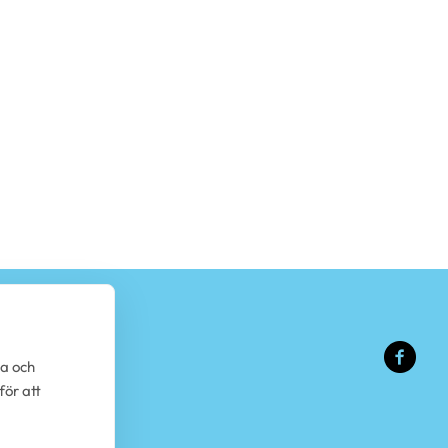
(ext
da och
länk
för att