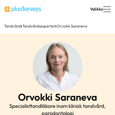
Hoppa
till
Valikko
innehåll
Tandvård
Tandvårdsexperter
Orvokki Saraneva
Orvokki
Saraneva
Specialisttandläkare inom klinisk tandvård,
parodontologi