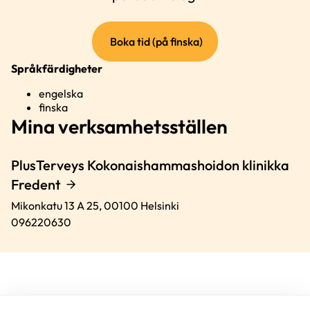
(extern
Boka tid (på finska)
länk)
Språkfärdigheter
engelska
finska
Mina verksamhetsställen
PlusTerveys Kokonaishammashoidon klinikka
Fredent
Mikonkatu 13 A 25,
00100
Helsinki
096220630