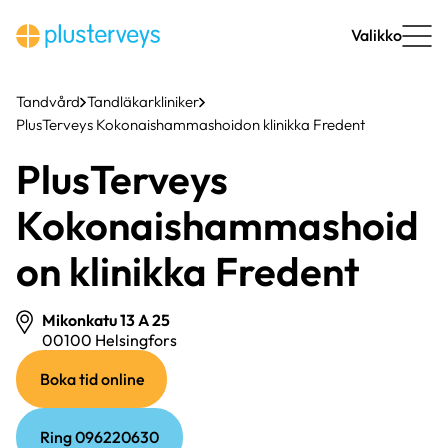
Hoppa
till
Valikko
innehåll
Tandvård
Tandläkarkliniker
PlusTerveys Kokonaishammashoidon klinikka Fredent
PlusTerveys
Kokonaishammashoid
on klinikka Fredent
Mikonkatu 13 A 25
00100 Helsingfors
(extern
(extern
Boka tid online
länk)
länk)
Ring 096220630