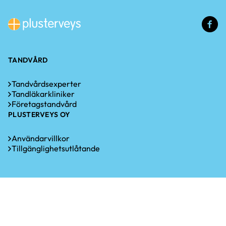
(e
lä
TANDVÅRD
Tandvårdsexperter
Tandläkarkliniker
Företagstandvård
PLUSTERVEYS OY
Användarvillkor
Tillgänglighetsutlåtande