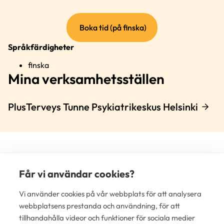
(extern
Boka tid (på finska)
länk)
Språkfärdigheter
finska
Mina verksamhetsställen
PlusTerveys Tunne Psykiatrikeskus Helsinki
Får vi användar cookies?
Vi använder cookies på vår webbplats för att analysera
(e
lä
webbplatsens prestanda och användning, för att
tillhandahålla videor och funktioner för sociala medier