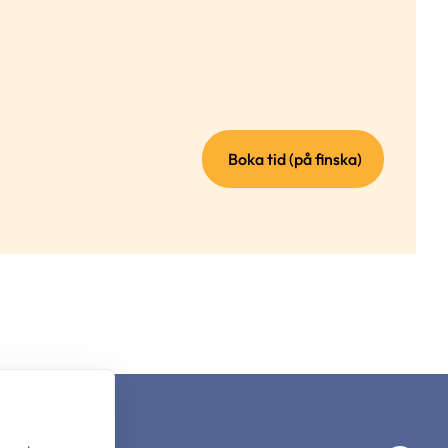
(extern
Boka tid (på finska)
länk)