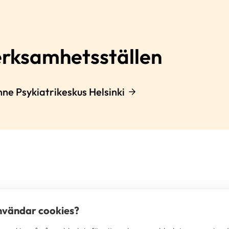
erksamhetsställen
ne Psykiatrikeskus Helsinki
användar cookies?