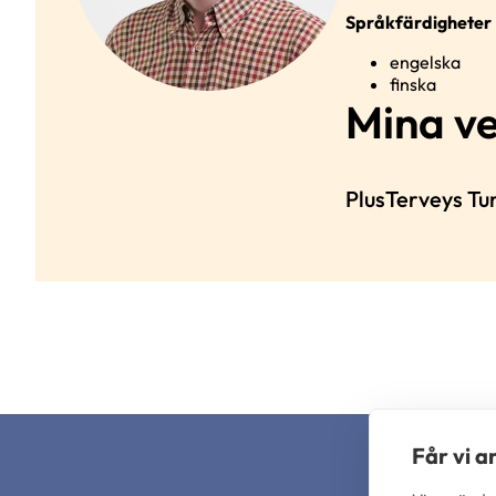
Språkfärdigheter
engelska
finska
Mina v
PlusTerveys Tun
Får vi 