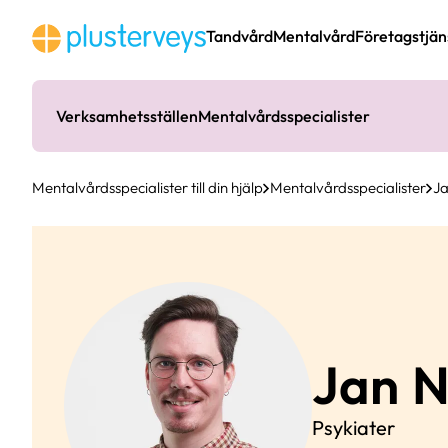
Hoppa
till
Tandvård
Mentalvård
Företagstjän
innehåll
Verksamhetsställen
Mentalvårdsspecialister
Mentalvårdsspecialister till din hjälp
Mentalvårdsspecialister
J
Jan
N
Psykiater