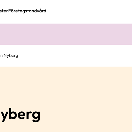
ster
Företagstandvård
an Nyberg
yberg