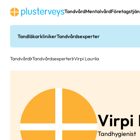
Hoppa
till
Tandvård
Mentalvård
Företagstjän
innehåll
Tandläkarkliniker
Tandvårdsexperter
Tandvård
Tandvårdsexperter
Virpi Laurila
Virpi
Tandhygienist