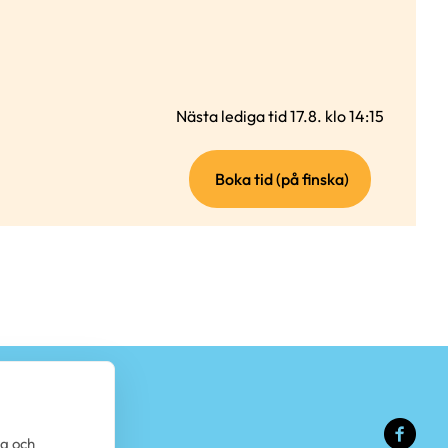
Nästa lediga tid 17.8. klo 14:15
(extern
Boka tid (på finska)
länk)
(ext
da och
länk