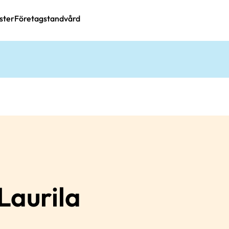
ster
Företagstandvård
Laurila