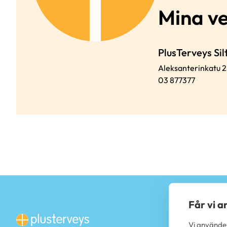
Mina v
PlusTerveys Sil
Aleksanterinkatu 2
03 877377
Får vi 
Vi använder