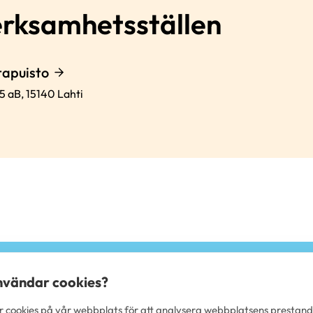
erksamhetsställen
tapuisto
5 aB,
15140
Lahti
användar cookies?
 cookies på vår webbplats för att analysera webbplatsens prestan