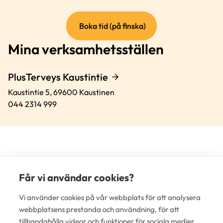
(extern
Boka tid (på finska)
länk)
Mina verksamhetsställen
PlusTerveys Kaustintie
Kaustintie 5,
69600
Kaustinen
044 2314 999
Får vi användar cookies?
(e
Vi använder cookies på vår webbplats för att analysera
lä
webbplatsens prestanda och användning, för att
tillhandahålla videor och funktioner för sociala medier