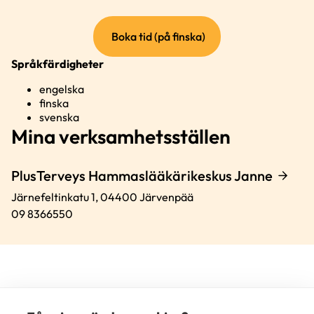
(extern
Boka tid (på finska)
länk)
Språkfärdigheter
engelska
finska
svenska
Mina verksamhetsställen
PlusTerveys Hammaslääkärikeskus Janne
Järnefeltinkatu 1,
04400
Järvenpää
09 8366550