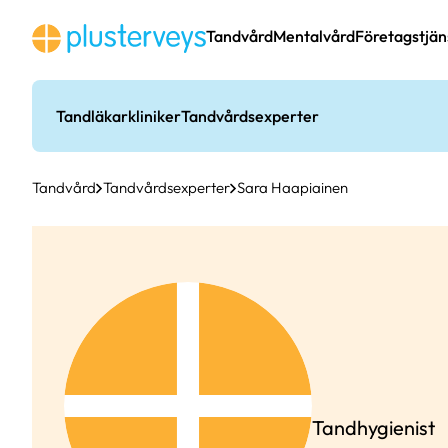
Hoppa
till
Tandvård
Mentalvård
Företagstjän
innehåll
Tandläkarkliniker
Tandvårdsexperter
Tandvård
Tandvårdsexperter
Sara Haapiainen
Tandhygienist