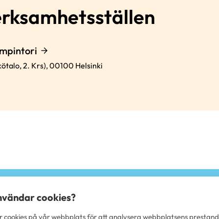
erksamhetsställen
mpintori
ötalo, 2. Krs),
00100
Helsinki
användar cookies?
 cookies på vår webbplats för att analysera webbplatsens prestan