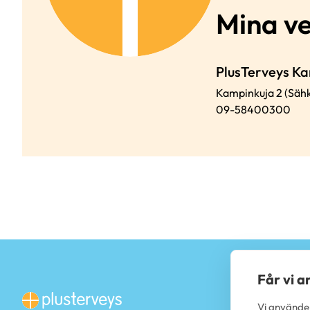
Mina v
PlusTerveys Ka
Kampinkuja 2 (Sähk
09-58400300
Får vi 
Vi använder