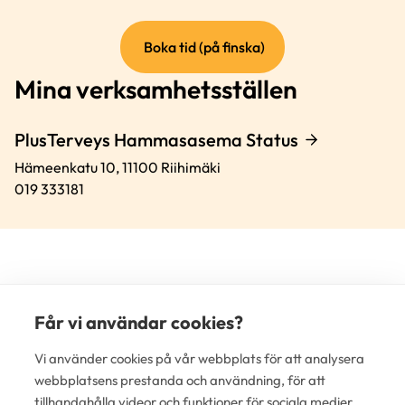
(extern
Boka tid (på finska)
länk)
Mina verksamhetsställen
PlusTerveys Hammasasema Status
Hämeenkatu 10,
11100
Riihimäki
019 333181
Får vi användar cookies?
(e
Vi använder cookies på vår webbplats för att analysera
lä
webbplatsens prestanda och användning, för att
tillhandahålla videor och funktioner för sociala medier