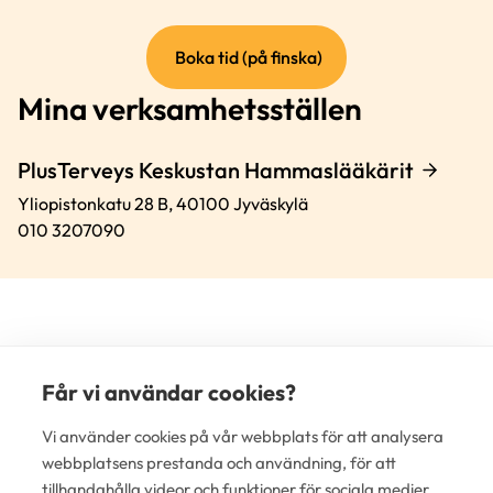
(extern
Boka tid (på finska)
länk)
Mina verksamhetsställen
PlusTerveys Keskustan Hammaslääkärit
Yliopistonkatu 28 B,
40100
Jyväskylä
010 3207090
Får vi användar cookies?
(e
Vi använder cookies på vår webbplats för att analysera
lä
webbplatsens prestanda och användning, för att
tillhandahålla videor och funktioner för sociala medier