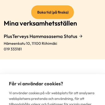
(extern
Boka tid (på finska)
länk)
Mina verksamhetsställen
PlusTerveys Hammasasema Status
Hämeenkatu 10,
11100
Riihimäki
019 333181
Får vi användar cookies?
(e
Vi använder cookies på vår webbplats för att analysera
lä
webbplatsens prestanda och användning, för att
tillhandahålla videor och funktioner för sociala medier