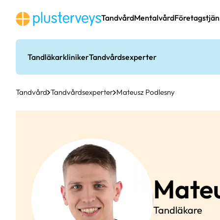
Hoppa
till
Tandvård
Mentalvård
Företagstjän
innehåll
Tandläkarkliniker
Tandvårdsexperter
Tandvård
Tandvårdsexperter
Mateusz Podlesny
Mate
Tandläkare