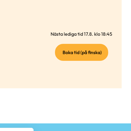
Nästa lediga tid 17.8. klo 18:45
(extern
Boka tid (på finska)
länk)