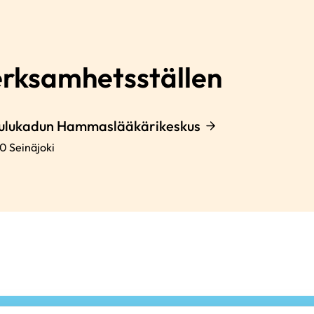
erksamhetsställen
oulukadun Hammaslääkärikeskus
00
Seinäjoki