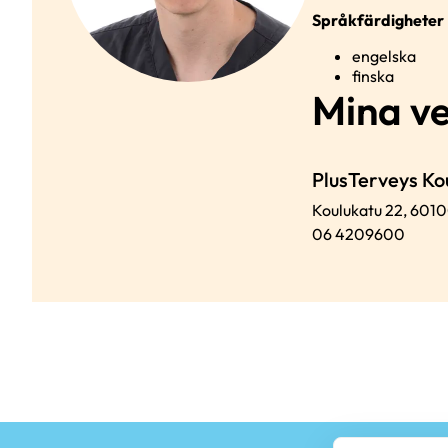
Språkfärdigheter
engelska
finska
Mina v
PlusTerveys K
Koulukatu 22,
601
06 4209600