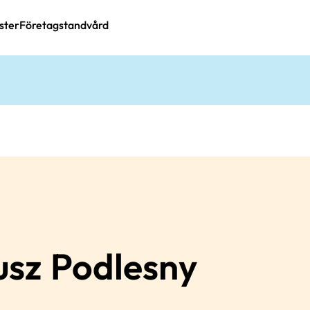
ster
Företagstandvård
usz
Podlesny