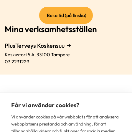
(extern
Boka tid (på finska)
länk)
Mina verksamhetsställen
PlusTerveys Koskensuu
Keskustori 5 A,
33100
Tampere
03 2231229
Får vi användar cookies?
(e
Vi använder cookies på vår webbplats för att analysera
lä
webbplatsens prestanda och användning, för att
tillhandahålla videor och funktioner för sociala medier