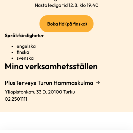
Nästa lediga tid 12.8. klo 19:40
(extern
Boka tid (på finska)
länk)
Språkfärdigheter
engelska
finska
svenska
Mina verksamhetsställen
PlusTerveys Turun Hammaskulma
Yliopistonkatu 33 D,
20100
Turku
02 2501111