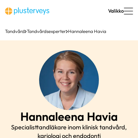
Hoppa
till
Valikko
innehåll
Tandvård
Tandvårdsexperter
Hannaleena Havia
Hannaleena
Havia
Specialisttandläkare inom klinisk tandvård,
kariologi och endodonti