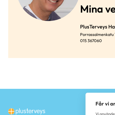
Mina v
PlusTerveys H
Porrassalmenkatu 
015 367060
Får vi 
Vi använder