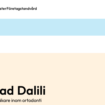
ster
Företagstandvård
had
Dalili
äkare inom ortodonti