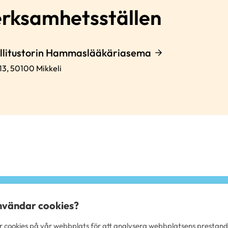
erksamhetsställen
allitustorin Hammaslääkäriasema
13,
50100
Mikkeli
användar cookies?
 cookies på vår webbplats för att analysera webbplatsens prestan