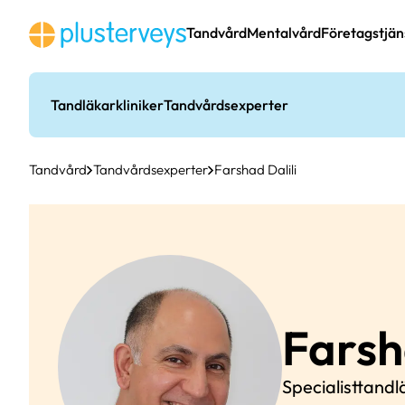
Hoppa
till
Tandvård
Mentalvård
Företagstjän
innehåll
Tandläkarkliniker
Tandvårdsexperter
Tandvård
Tandvårdsexperter
Farshad Dalili
Fars
Specialisttandl