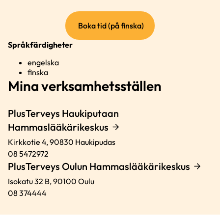
(extern
Boka tid (på finska)
länk)
Språkfärdigheter
engelska
finska
Mina verksamhetsställen
PlusTerveys Haukiputaan
Hammaslääkärikeskus
Kirkkotie 4,
90830
Haukipudas
08 5472972
PlusTerveys Oulun Hammaslääkärikeskus
Isokatu 32 B,
90100
Oulu
08 374444