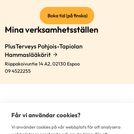
(extern
Boka tid (på finska)
länk)
Mina verksamhetsställen
PlusTerveys Pohjois-Tapiolan
Hammaslääkärit
Riippakoivuntie 14 A2,
02130
Espoo
09 4522255
Får vi användar cookies?
(e
Vi använder cookies på vår webbplats för att analysera
lä