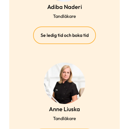
Adiba Naderi
Tandläkare
(extern
Se ledig tid och boka tid
länk)
Anne Liuska
Tandläkare