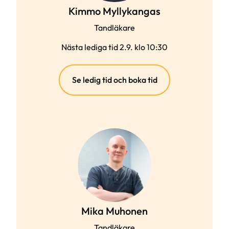
Kimmo Myllykangas
Tandläkare
Nästa lediga tid 2.9. klo 10:30
(extern
Se ledig tid och boka tid
länk)
Mika Muhonen
Tandläkare