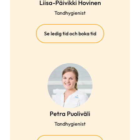
Liisa-Päivikki Hovinen
Tandhygienist
(extern
Se ledig tid och boka tid
länk)
Petra Puoliväli
Tandhygienist