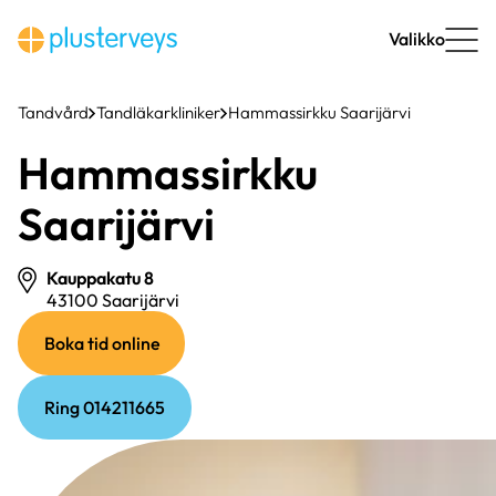
Hoppa
till
Valikko
innehåll
Tandvård
Tandläkarkliniker
Hammassirkku Saarijärvi
Hammassirkku
Saarijärvi
Kauppakatu 8
43100 Saarijärvi
(extern
(extern
Boka tid online
länk)
länk)
Ring 014211665