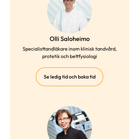
Olli Saloheimo
Specialisttandläkare inom klinisk tandvård,
protetik och bettfysiologi
(extern
Se ledig tid och boka tid
länk)