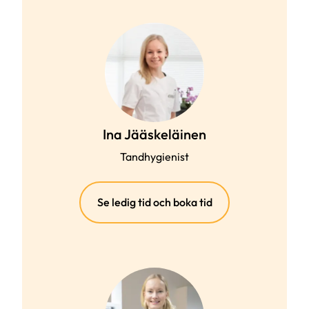
Ina Jääskeläinen
Tandhygienist
(extern
Se ledig tid och boka tid
länk)