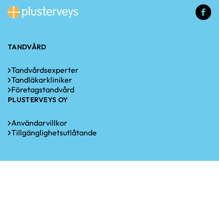
(e
lä
TANDVÅRD
Tandvårdsexperter
Tandläkarkliniker
Företagstandvård
PLUSTERVEYS OY
Användarvillkor
Tillgänglighetsutlåtande