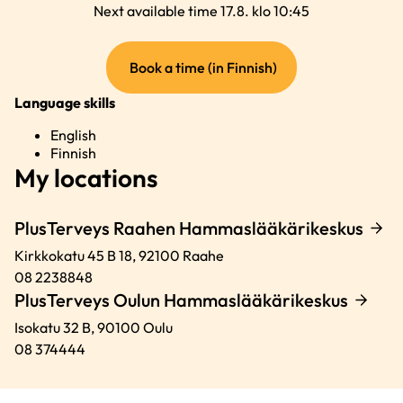
Next available time 17.8. klo 10:45
(external
Book a time (in Finnish)
link)
Language skills
English
Finnish
My locations
PlusTerveys Raahen Hammaslääkärikeskus
Kirkkokatu 45 B 18,
92100
Raahe
08 2238848
PlusTerveys Oulun Hammaslääkärikeskus
Isokatu 32 B,
90100
Oulu
08 374444