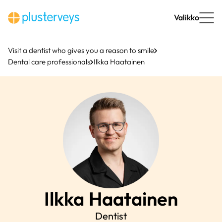
Skip
to
Valikko
content
Visit a dentist who gives you a reason to smile
Dental care professionals
Ilkka Haatainen
Ilkka
Haatainen
Dentist