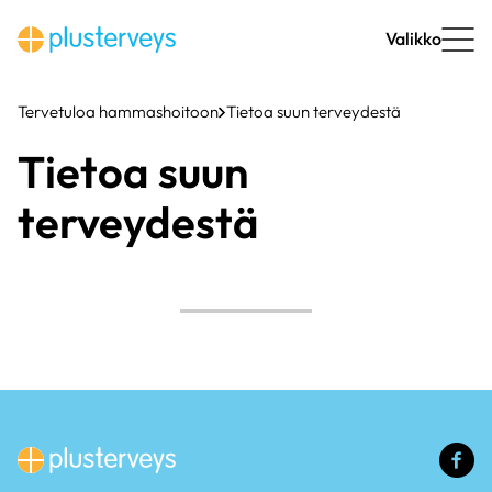
Siirry
sisältöön
Valikko
Tervetuloa hammashoitoon
Tietoa suun terveydestä
Tietoa suun
terveydestä
(u
li